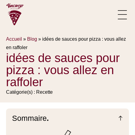
Panneau de gestion des cookies
Formule du m
Savoir-faire
Accueil
»
Blog
»
idées de sauces pour pizza : vous allez
en raffoler
idées de sauces pour
pizza : vous allez en
raffoler
Catégorie(s) :
Recette
Sommaire
.