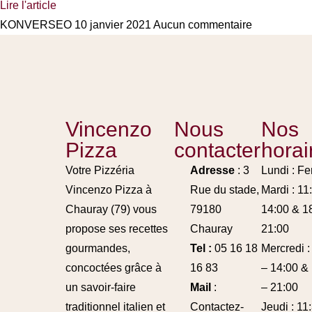
Lire l'article
KONVERSEO
10 janvier 2021
Aucun commentaire
Vincenzo
Nous
Nos
Pizza
contacter
horai
Votre Pizzéria
Adresse
: 3
Lundi : F
Vincenzo Pizza à
Rue du stade,
Mardi : 11
Chauray (79) vous
79180
14:00 & 1
propose ses recettes
Chauray
21:00
gourmandes,
Tel :
05 16 18
Mercredi :
concoctées grâce à
16 83
– 14:00 &
un savoir-faire
Mail
:
– 21:00
traditionnel italien et
Contactez-
Jeudi : 11